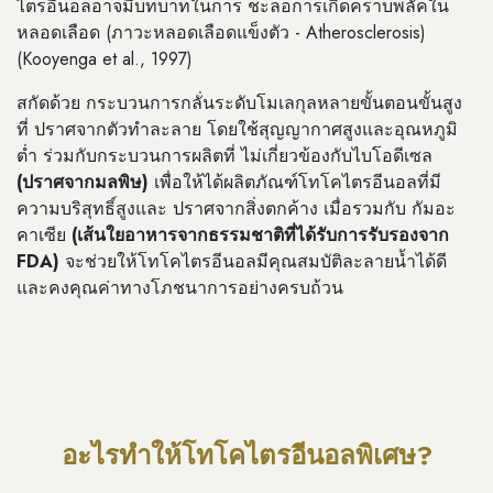
ไตรอีนอลอาจมีบทบาทในการ ชะลอการเกิดคราบพลัคใน
หลอดเลือด (ภาวะหลอดเลือดแข็งตัว - Atherosclerosis)
(Kooyenga et al., 1997)
สกัดด้วย กระบวนการกลั่นระดับโมเลกุลหลายขั้นตอนขั้นสูง
ที่ ปราศจากตัวทำละลาย โดยใช้สุญญากาศสูงและอุณหภูมิ
ต่ำ ร่วมกับกระบวนการผลิตที่ ไม่เกี่ยวข้องกับไบโอดีเซล
(ปราศจากมลพิษ)
เพื่อให้ได้ผลิตภัณฑ์โทโคไตรอีนอลที่มี
ความบริสุทธิ์สูงและ ปราศจากสิ่งตกค้าง เมื่อรวมกับ กัมอะ
คาเซีย
(เส้นใยอาหารจากธรรมชาติที่ได้รับการรับรองจาก
FDA)
จะช่วยให้โทโคไตรอีนอลมีคุณสมบัติละลายน้ำได้ดี
และคงคุณค่าทางโภชนาการอย่างครบถ้วน
อะไรทำให้โทโคไตรอีนอลพิเศษ?