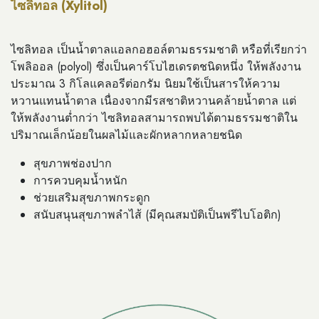
ไซลิทอล (Xylitol)
ไซลิทอล เป็นน้ำตาลแอลกอฮอล์ตามธรรมชาติ หรือที่เรียกว่า
โพลิออล (polyol) ซึ่งเป็นคาร์โบไฮเดรตชนิดหนึ่ง ให้พลังงาน
ประมาณ 3 กิโลแคลอรีต่อกรัม นิยมใช้เป็นสารให้ความ
หวานแทนน้ำตาล เนื่องจากมีรสชาติหวานคล้ายน้ำตาล แต่
ให้พลังงานต่ำกว่า ไซลิทอลสามารถพบได้ตามธรรมชาติใน
ปริมาณเล็กน้อยในผลไม้และผักหลากหลายชนิด
สุขภาพช่องปาก
การควบคุมน้ำหนัก
ช่วยเสริมสุขภาพกระดูก
สนับสนุนสุขภาพลำไส้ (มีคุณสมบัติเป็นพรีไบโอติก)