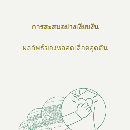
การสะสมอย่างเงียบงัน
ผลลัพธ์ของหลอดเลือดอุดตัน