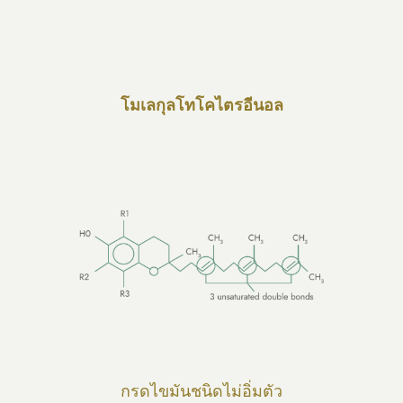
โมเลกุลโทโคไตรอีนอล
กรดไขมันชนิดไม่อิ่มตัว