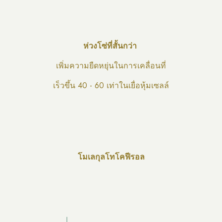
ห่วงโซ่ที่สั้นกว่า
เพิ่มความยืดหยุ่นในการเคลื่อนที่​
เร็วขึ้น 40 - 60 เท่าในเยื่อหุ้มเซลล์
โมเลกุลโทโคฟีรอล