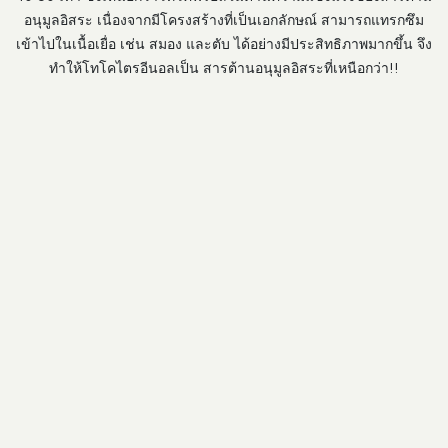
อนุมูลอิสระ เนื่องจากมีโครงสร้างที่เป็นเอกลักษณ์ สามารถแทรกซึม
เข้าไปในเนื้อเยื่อ เช่น สมอง และตับ ได้อย่างมีประสิทธิภาพมากขึ้น จึง
ทำให้โทโคไตรอีนอลเป็น สารต้านอนุมูลอิสระที่เหนือกว่า!!