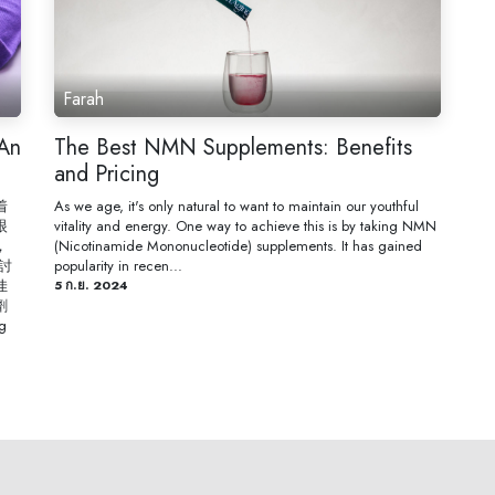
Farah
nAn
The Best NMN Supplements: Benefits
and Pricing
着
As we age, it's only natural to want to maintain our youthful
眼
vitality and energy. One way to achieve this is by taking NMN
，
(Nicotinamide Mononucleotide) supplements. It has gained
討
popularity in recen...
佳
5 ก.ย. 2024
劑
g